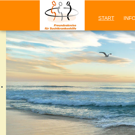
START
INF