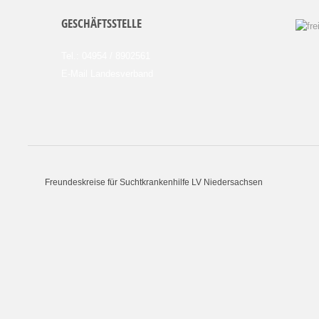
GESCHÄFTSSTELLE
Tel.: 04954 / 8902561
E-Mail Landesverband
Freundeskreise für Suchtkrankenhilfe LV Niedersachsen